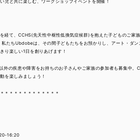
だい児と共に楽しむ、ワークショップイベントを開催！
経て、CCHS(先天性中枢性低換気症候群)を抱えた子どものご家
 私たちUbdobeは、その間子どもたちをお預かりし、アート・ダ
きり楽しい1日を創りあげます！
S以外の疾患や障害をお持ちのお子さんやご家族の参加者も募集中。C
活動を楽しみましょう！
＊＊＊＊＊＊＊＊＊＊＊＊＊
0-16:20