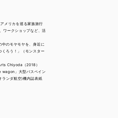
南北アメリカを巡る家族旅行
、ワークショップなど、活
の中のモヤモヤを、身近に
English Site
つくろう！」（モンスター
Privacy Policy
 Chiyoda（2018）
ke wagon」大型バスペイン
M(オランダ航空)機内誌表紙