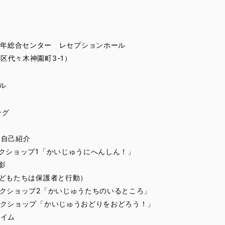
少年総合センター レセプションホール
渋谷区代々木神園町3-1）
ル
ング
拶、自己紹介
トワークショップ1「かいじゅうにへんしん！」
撮影
チ（子どもたちは保護者と行動）
トワークショップ2「かいじゅうたちのいるところ」
ンスワークショップ「かいじゅうおどりをおどろう！」
タイム