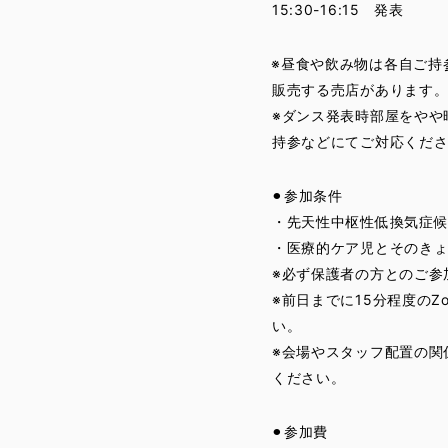
15:30-16:15 発表
※昼食や飲み物は各自ご持
販売する売店があります
※ダンス発表時部屋をやや
持参などにてご対応くだ
⚫︎参加条件
・先天性中枢性低換気症候
・医療的ケア児とそのき
※必ず保護者の方とのご参
※前日までに15分程度の
い。
※会場やスタッフ配置の関
ください。
⚫︎参加費