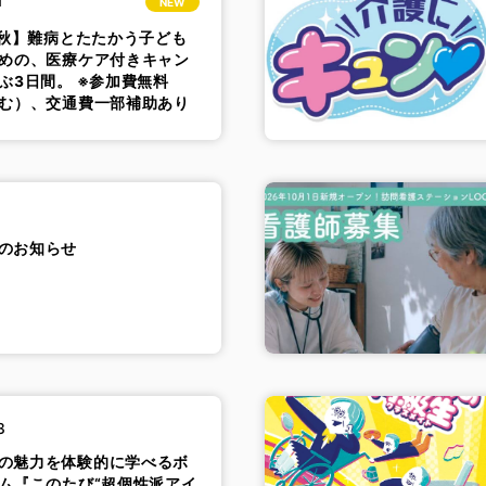
1
NEW
6 秋】難病とたたかう子ども
めの、医療ケア付きキャン
ぶ3日間。 ※参加費無料
む）、交通費一部補助あり
のお知らせ
3
の魅力を体験的に学べるボ
ム『このたび“超個性派アイ