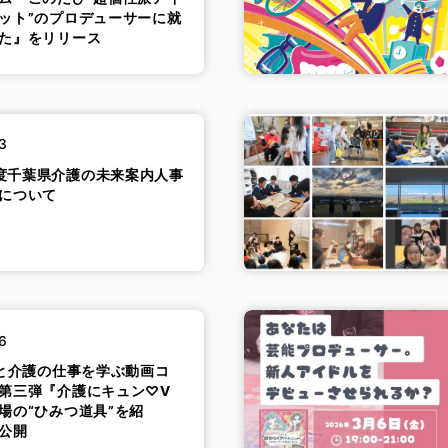
ット”のプロデューサーに就
た』をリリース
3
度千葉県介護の未来案内人事
について
6
erと介護の仕事を学ぶ動画コ
第三弾『介護にキュン♡V
場の“ひみつ道具”を紹
公開