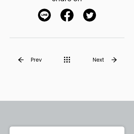
Prev
Next
English Site