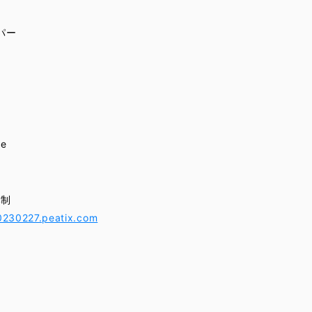
パー
se
み制
20230227.peatix.com