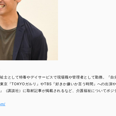
役
福祉士として特養やデイサービスで現場職や管理者として勤務。『自
東京『TOKYOガルリ』やTBS『好きか嫌いか言う時間』への出演
0』（講談社）に取材記事が掲載されるなど、介護福祉についてポジ
om/