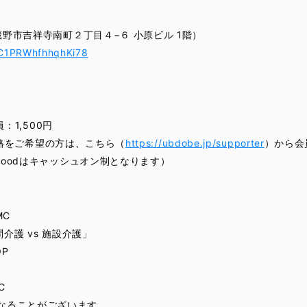
武蔵野市吉祥寺南町２丁目４−６ 小原ビル 1階）
MC1PRWhfhhqhKi78
員：1,500円
 会員価格をご希望の方は、こちら（
https://ubdobe.jp/supporter
）から会
（foodはキャッシュオン制となります）
MC
「訪問介護 vs 施設介護」
OP
C
なることがございます。