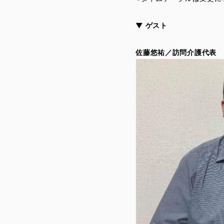
▼ ゲスト
佐藤悠祐／訪問介護代表