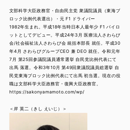
文部科学大臣政務官・自由民主党 衆議院議員（東海ブ
ロック比例代表選出）・元 F1 ドライバー
1982年生まれ。平成18年当時日本人最年少 F1 パイロ
ットとしてデビュー。平成24年3月 医療法人さわらび
会/社会福祉法人さわらび会 統括本部長 就任。平成30
年4月 さわらびグループCEO 兼 DEO 就任。令和元年
7月 第25回参議院議員通常選挙 自民党比例代表にて
出馬 落選。令和3年10月 第49回衆議院議員総選挙 自
民党東海ブロック比例代表にて出馬 初当選。現在の役
職は文部科学大臣政務官・復興大臣政務官。
https://sakonyamamoto.com/wp/
＜岸 英二（きし えいじ）＞