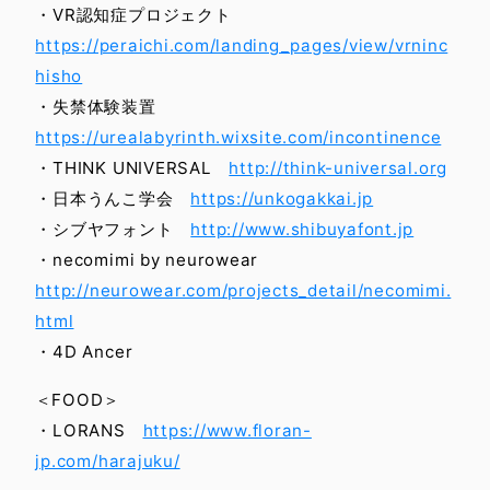
・VR認知症プロジェクト
https://peraichi.com/landing_pages/view/vrninc
hisho
・失禁体験装置
https://urealabyrinth.wixsite.com/incontinence
・THINK UNIVERSAL
http://think-universal.org
・日本うんこ学会
https://unkogakkai.jp
・シブヤフォント
http://www.shibuyafont.jp
・necomimi by neurowear
http://neurowear.com/projects_detail/necomimi.
html
・4D Ancer
＜FOOD＞
・LORANS
https://www.floran-
jp.com/harajuku/