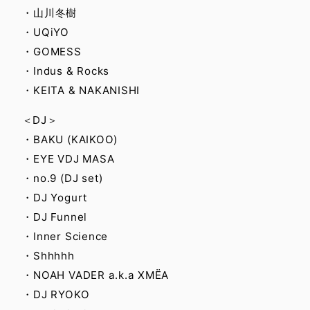
・山川冬樹
・UQiYO
・GOMESS
・Indus & Rocks
・KEITA & NAKANISHI
＜DJ＞
・BAKU (KAIKOO)
・EYE VDJ MASA
・no.9 (DJ set)
・DJ Yogurt
・DJ Funnel
・Inner Science
・Shhhhh
・NOAH VADER a.k.a XMËA
・DJ RYOKO