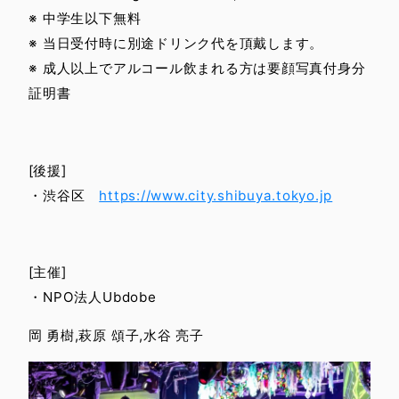
※ 中学生以下無料
※ 当日受付時に別途ドリンク代を頂戴します。
English Site
※ 成人以上でアルコール飲まれる方は要顔写真付身分
Privacy Policy
証明書
[後援]
・渋谷区
https://www.city.shibuya.tokyo.jp
[主催]
・NPO法人Ubdobe
岡 勇樹,萩原 頌子,水谷 亮子