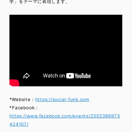
学」をテーマに表現します。
＜After Movie＞
*Website：
https://social-funk.com
*Facebook：
https://www.facebook.com/events/2302386973
424107/