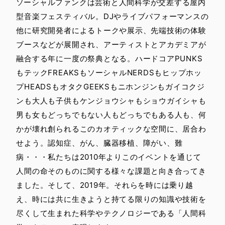
ソーシャルファンクは芸術と人間科学が交差する屋内
型音楽フェスティバル。DJやライブパフォーマンスの
他に研究開発者によるトークや展示、先端技術の体験
ブースなどが展開され、アーティストとアカデミアが
融合する年に一度の祭典となる。ハードコアPUNKS
もテックFREAKSもソーシャルNERDSもヒップホッ
プHEADSもオタクGEEKSもニホンジンもガイコクジ
ンも大人も子供もケンジョウシャもショウガイシャも
男も女もどっちでもない人もどっちでもある人も、何
かが壊れ創られるこのカオティックな空間に、居合わ
せよう。認知症、がん、臓器移植、障がい、難
病・・・私たちは2010年よりこのイベントを通じて
人間の命そのものに関する様々な課題と向き合ってき
ました。そして、2019年。それらを時には乗り越
え、時には共に生きようと持てる限りの知識や技術を
尽くして生まれた科学やテクノロジーである「人間科